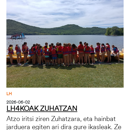
Irudia
LH
2026-06-02
LH4KOAK ZUHATZAN
Atzo iritsi ziren Zuhatzara, eta hainbat
jarduera egiten ari dira gure ikasleak. Ze