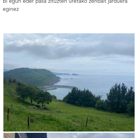
Bi egun eder pasa zituzten uretako zenbait jarduera
eginez