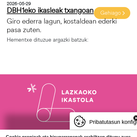
2026-05-29
DBH1eko ikasleak txangoan
Gehiago
Giro ederra lagun, kostaldean ederki
pasa zuten.
Hementxe dituzue argazki batzuk:
Pribatutasun konfig
Cookie propioak eta hirugarrenenak erabiltzen ditugu zure