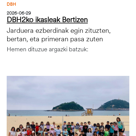
DBH
2026-06-29
DBH2ko ikasleak Bertizen
Jarduera ezberdinak egin zituzten,
bertan, eta primeran pasa zuten
Hemen dituzue argazki batzuk:
Irudia