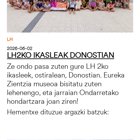
LH
2026-06-02
LH2KO IKASLEAK DONOSTIAN
Ze ondo pasa zuten gure LH 2ko
ikasleek, ostiralean, Donostian. Eureka
Zientzia museoa bisitatu zuten
lehenengo, eta jarraian Ondarretako
hondartzara joan ziren!
Hementxe dituzue argazki batzuk: