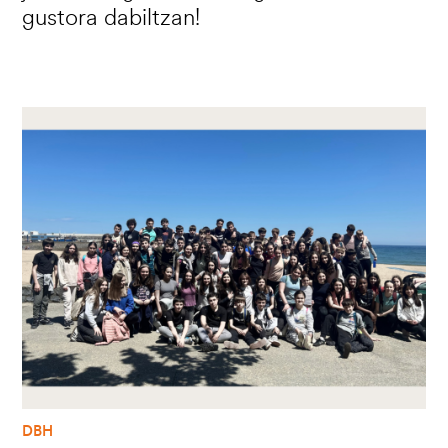
gustora dabiltzan!
Irudia
DBH