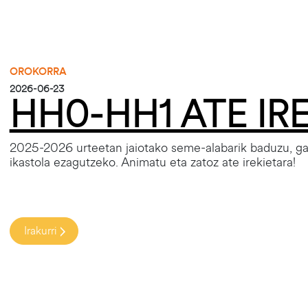
OROKORRA
2026-06-23
HH0-HH1 ATE IR
2025-2026 urteetan jaiotako seme-alabarik baduzu, ga
ikastola ezagutzeko. Animatu eta zatoz ate irekietara!
Irakurri