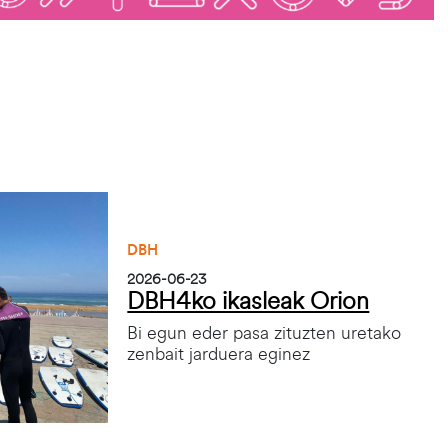
DBH
2026-06-23
DBH4ko ikasleak Orion
Bi egun eder pasa zituzten uretako
zenbait jarduera eginez