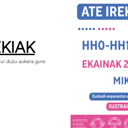
Irudia
EKIAK
ur duzu aukera gure