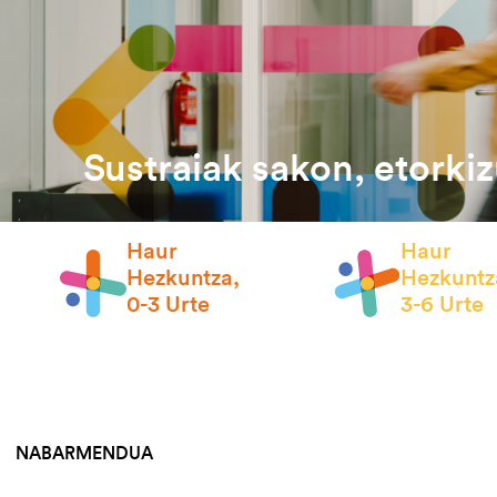
Sustraiak sakon, etorki
Haur
Haur
Hezkuntza,
Hezkuntz
0-3 Urte
3-6 Urte
NABARMENDUA