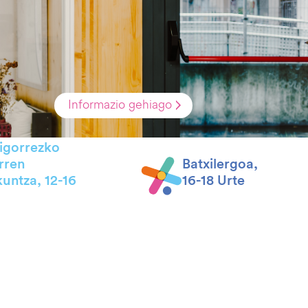
Informazio gehiago
igorrezko
rren
Batxilergoa,
untza, 12-16
16-18 Urte