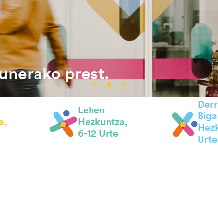
zunerako prest.
Derr
Lehen
Biga
a,
Hezkuntza,
Hezk
6-12 Urte
Urte