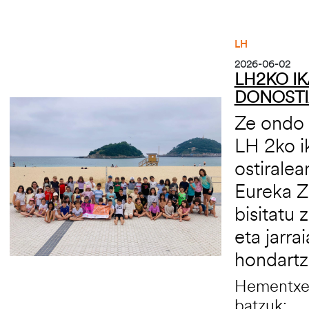
LH
2026-06-02
LH2KO I
DONOST
Irudia
Ze ondo 
LH 2ko i
ostiralea
Eureka Z
bisitatu
eta jarr
hondartz
Hementxe 
batzuk: