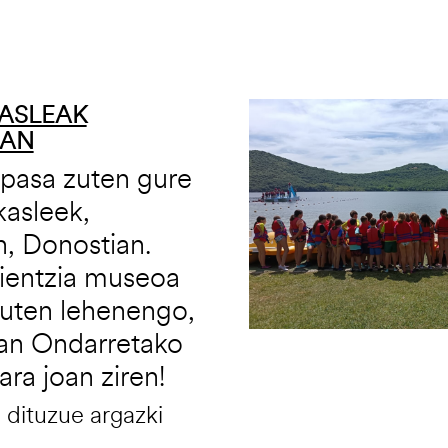
Irudia
KASLEAK
IAN
pasa zuten gure
kasleek,
n, Donostian.
ientzia museoa
 zuten lehenengo,
aian Ondarretako
ara joan ziren!
dituzue argazki