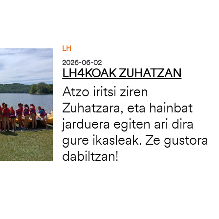
LH
2026-06-02
LH4KOAK ZUHATZAN
Atzo iritsi ziren
Zuhatzara, eta hainbat
jarduera egiten ari dira
gure ikasleak. Ze gustora
dabiltzan!