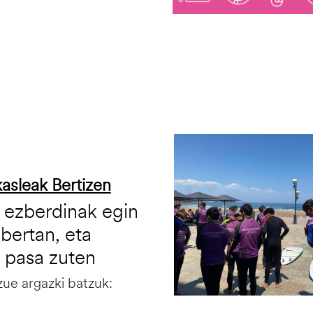
Irudia
asleak Bertizen
 ezberdinak egin
 bertan, eta
 pasa zuten
ue argazki batzuk: