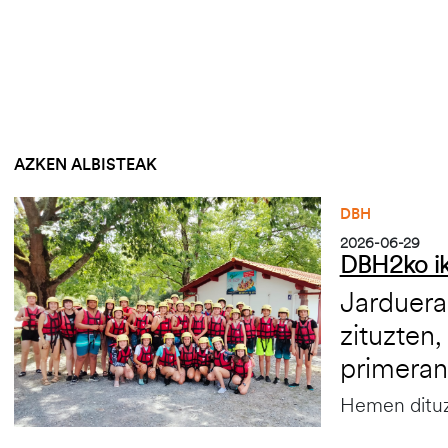
AZKEN ALBISTEAK
Irudia
DBH
2026-06-29
DBH2ko ik
Jarduera
zituzten,
primeran
Hemen dituz