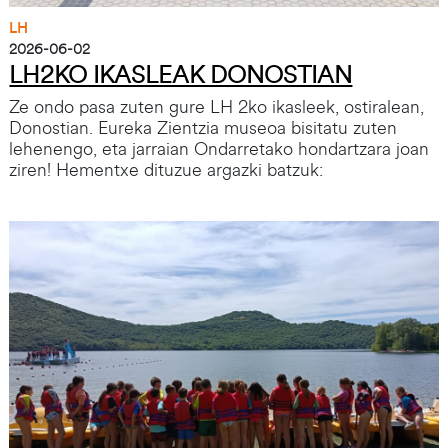
LH
2026-06-02
LH2KO IKASLEAK DONOSTIAN
Ze ondo pasa zuten gure LH 2ko ikasleek, ostiralean,
Donostian. Eureka Zientzia museoa bisitatu zuten
lehenengo, eta jarraian Ondarretako hondartzara joan
ziren! Hementxe dituzue argazki batzuk:
Irudia