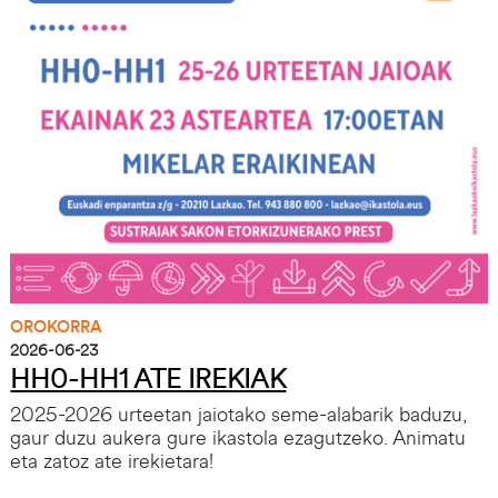
OROKORRA
2026-06-23
HH0-HH1 ATE IREKIAK
2025-2026 urteetan jaiotako seme-alabarik baduzu,
gaur duzu aukera gure ikastola ezagutzeko. Animatu
eta zatoz ate irekietara!