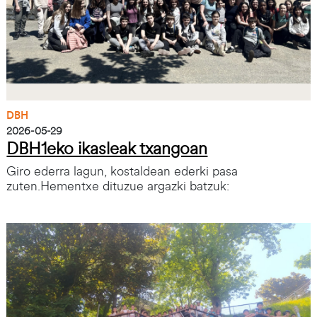
DBH
2026-05-29
DBH1eko ikasleak txangoan
Giro ederra lagun, kostaldean ederki pasa
zuten.Hementxe dituzue argazki batzuk:
Irudia