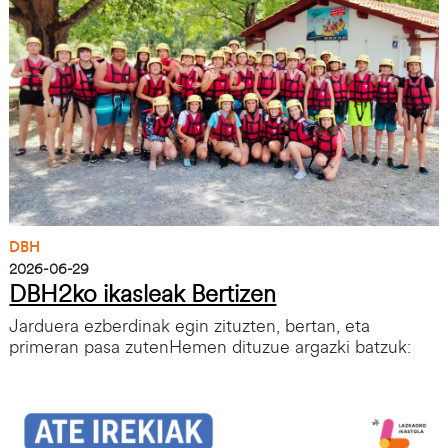
DBH
2026-06-29
DBH2ko ikasleak Bertizen
Jarduera ezberdinak egin zituzten, bertan, eta
primeran pasa zutenHemen dituzue argazki batzuk:
Irudia