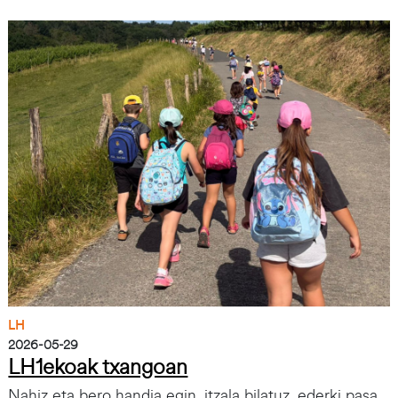
Irudia
LH
2026-05-29
LH1ekoak txangoan
Nahiz eta bero handia egin, itzala bilatuz, ederki pasa