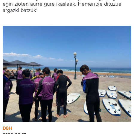
egin zioten aurre gure ikasleek. Hementxe dituzue
argazki batzuk:
Irudia
DBH