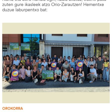
zuten gure ikasleek atzo Orio-Zarautzen! Hementxe
duzue laburpentxo bat:
Irudia
OROKORRA