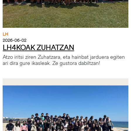
LH
2026-06-02
LH4KOAK ZUHATZAN
Atzo iritsi ziren Zuhatzara, eta hainbat jarduera egiten
ari dira gure ikasleak. Ze gustora dabiltzan!
Irudia