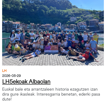
LH
2026-05-29
LH5ekoak Albaolan
Euskal bale eta arrantzaleen historia ezagutzen izan
dira gure ikasleak. Interesgarria benetan, ederki pasa
dute!