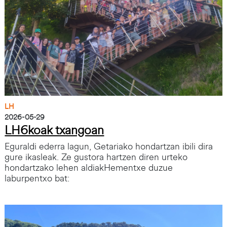
LH
2026-05-29
LH6koak txangoan
Eguraldi ederra lagun, Getariako hondartzan ibili dira
gure ikasleak. Ze gustora hartzen diren urteko
hondartzako lehen aldiakHementxe duzue
laburpentxo bat:
Irudia