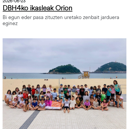
2026-06-23
DBH4ko ikasleak Orion
Bi egun eder pasa zituzten uretako zenbait jarduera
eginez
Irudia