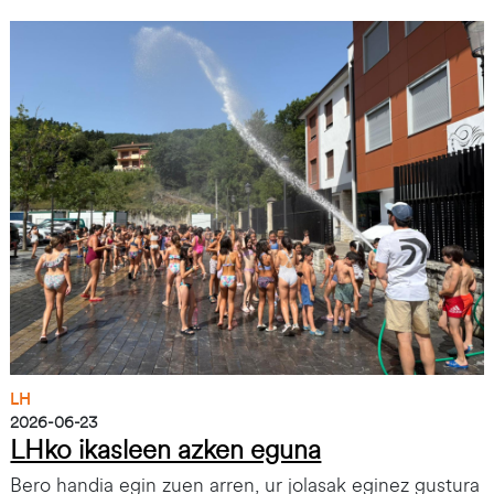
Irudia
LH
2026-06-23
LHko ikasleen azken eguna
Bero handia egin zuen arren, ur jolasak eginez gustura