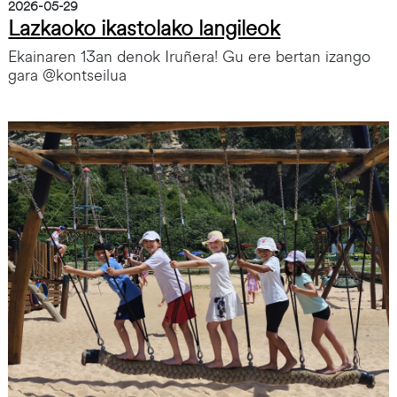
2026-05-29
Lazkaoko ikastolako langileok
Ekainaren 13an denok Iruñera! Gu ere bertan izango
gara @kontseilua
Irudia