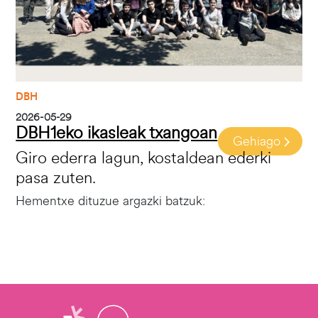
DBH
2026-05-29
DBH1eko ikasleak txangoan
Gehiago
Giro ederra lagun, kostaldean ederki
pasa zuten.
Hementxe dituzue argazki batzuk: