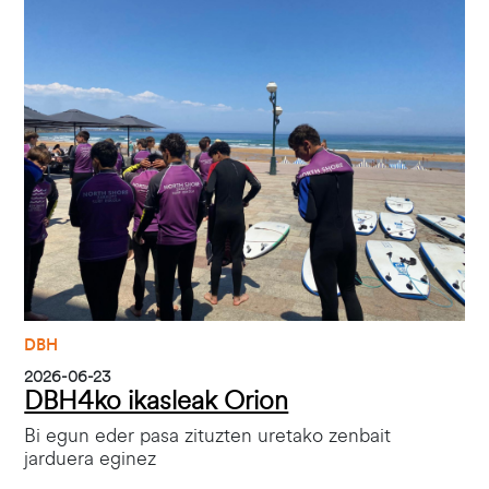
Irudia
DBH
2026-06-23
DBH4ko ikasleak Orion
Bi egun eder pasa zituzten uretako zenbait
jarduera eginez