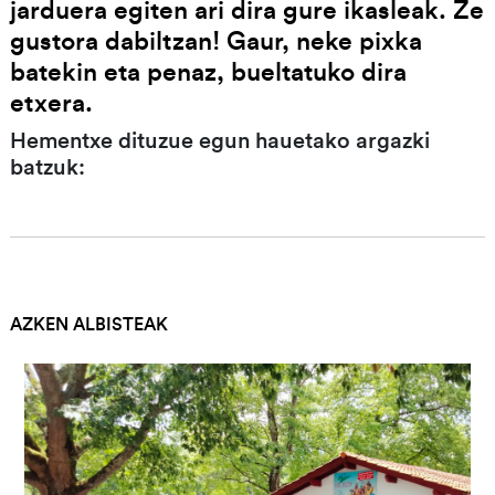
jarduera egiten ari dira gure ikasleak. Ze
gustora dabiltzan! Gaur, neke pixka
batekin eta penaz, bueltatuko dira
etxera.
Hementxe dituzue egun hauetako argazki
batzuk:
AZKEN ALBISTEAK
Irudia