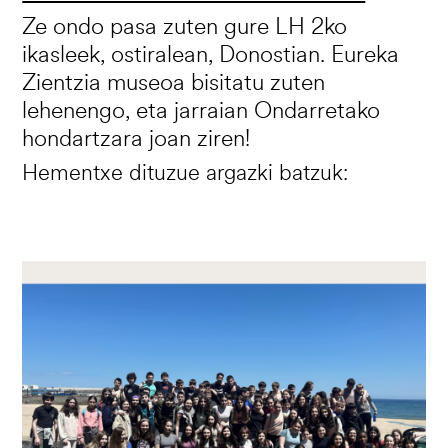
Ze ondo pasa zuten gure LH 2ko
ikasleek, ostiralean, Donostian. Eureka
Zientzia museoa bisitatu zuten
lehenengo, eta jarraian Ondarretako
hondartzara joan ziren!
Hementxe dituzue argazki batzuk:
Irudia