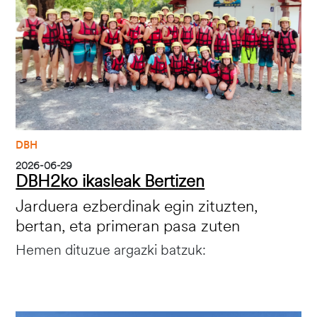
DBH
2026-06-29
DBH2ko ikasleak Bertizen
Jarduera ezberdinak egin zituzten,
bertan, eta primeran pasa zuten
Hemen dituzue argazki batzuk: