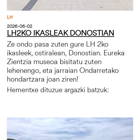
LH
2026-06-02
LH2KO IKASLEAK DONOSTIAN
Ze ondo pasa zuten gure LH 2ko
ikasleek, ostiralean, Donostian. Eureka
Zientzia museoa bisitatu zuten
lehenengo, eta jarraian Ondarretako
hondartzara joan ziren!
Hementxe dituzue argazki batzuk:
Irudia