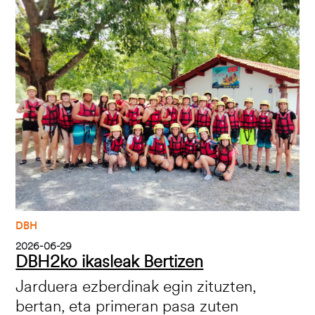
Irudia
DBH
2026-06-29
DBH2ko ikasleak Bertizen
Jarduera ezberdinak egin zituzten,
bertan, eta primeran pasa zuten