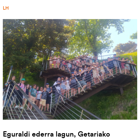
LH
Irudia
Eguraldi ederra lagun, Getariako