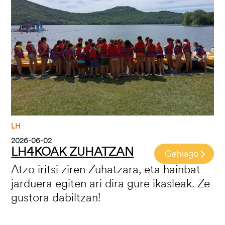
LH
2026-06-02
LH4KOAK ZUHATZAN
Gehiago
Atzo iritsi ziren Zuhatzara, eta hainbat
jarduera egiten ari dira gure ikasleak. Ze
gustora dabiltzan!