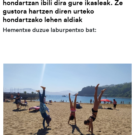
hondartzan ibili dira gure ikasleak. Ze
gustora hartzen diren urteko
hondartzako lehen aldiak
Hementxe duzue laburpentxo bat: