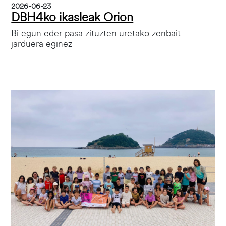
2026-06-23
DBH4ko ikasleak Orion
Bi egun eder pasa zituzten uretako zenbait
jarduera eginez
Irudia