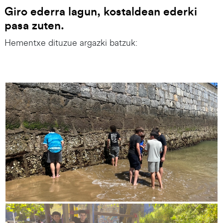
Giro ederra lagun, kostaldean ederki
pasa zuten.
Hementxe dituzue argazki batzuk: