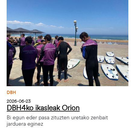
DBH
2026-06-23
DBH4ko ikasleak Orion
Bi egun eder pasa zituzten uretako zenbait
jarduera eginez