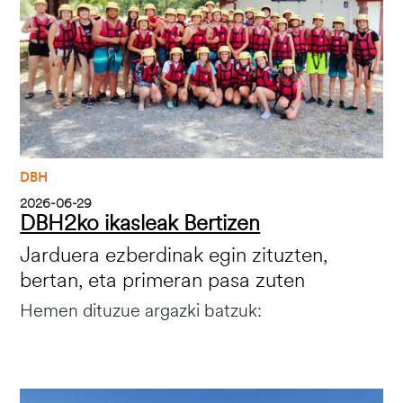
DBH
2026-06-29
DBH2ko ikasleak Bertizen
Jarduera ezberdinak egin zituzten,
bertan, eta primeran pasa zuten
Hemen dituzue argazki batzuk:
Irudia