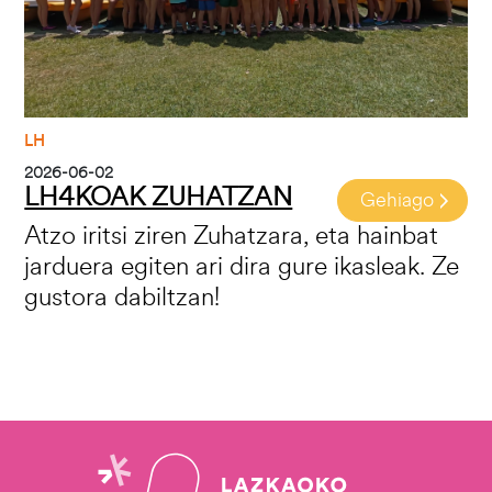
LH
2026-06-02
LH4KOAK ZUHATZAN
Gehiago
Atzo iritsi ziren Zuhatzara, eta hainbat
jarduera egiten ari dira gure ikasleak. Ze
gustora dabiltzan!