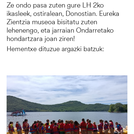
Ze ondo pasa zuten gure LH 2ko
ikasleek, ostiralean, Donostian. Eureka
Zientzia museoa bisitatu zuten
lehenengo, eta jarraian Ondarretako
hondartzara joan ziren!
Hementxe dituzue argazki batzuk:
Irudia