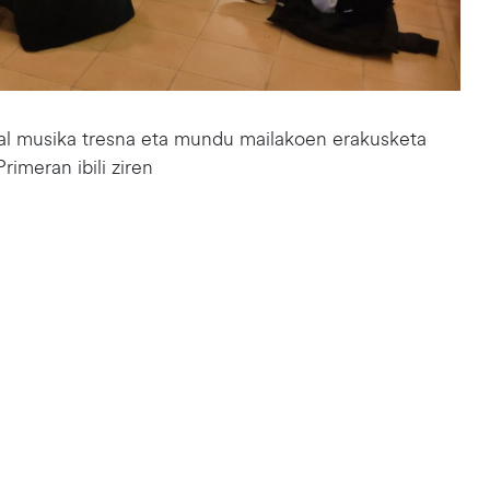
al musika tresna eta mundu mailakoen erakusketa
rimeran ibili ziren