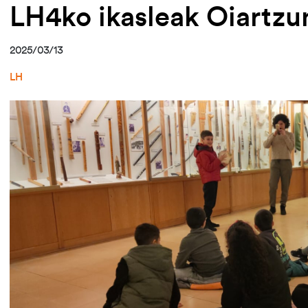
LH4ko ikasleak Oiartz
2025/03/13
LH
Irudia