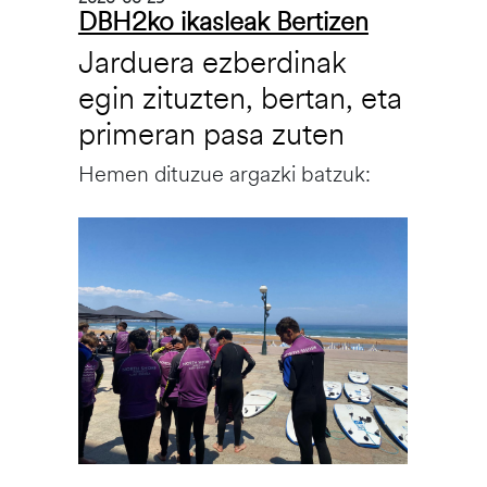
DBH2ko ikasleak Bertizen
Jarduera ezberdinak
egin zituzten, bertan, eta
primeran pasa zuten
Hemen dituzue argazki batzuk:
Irudia