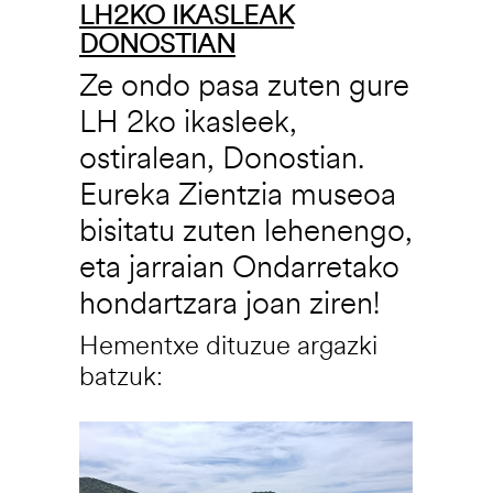
LH2KO IKASLEAK
DONOSTIAN
Ze ondo pasa zuten gure
LH 2ko ikasleek,
ostiralean, Donostian.
Eureka Zientzia museoa
bisitatu zuten lehenengo,
eta jarraian Ondarretako
hondartzara joan ziren!
Hementxe dituzue argazki
batzuk:
Irudia