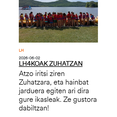
LH
2026-06-02
LH4KOAK ZUHATZAN
Atzo iritsi ziren
Zuhatzara, eta hainbat
jarduera egiten ari dira
gure ikasleak. Ze gustora
dabiltzan!