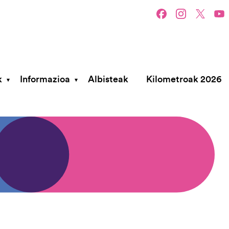
k
Informazioa
Albisteak
Kilometroak 2026