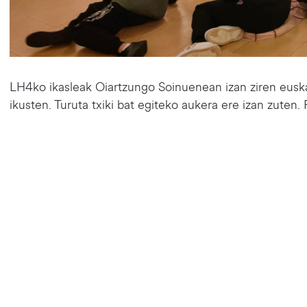
LH4ko ikasleak Oiartzungo Soinuenean izan ziren eusk
ikusten. Turuta txiki bat egiteko aukera ere izan zuten. P