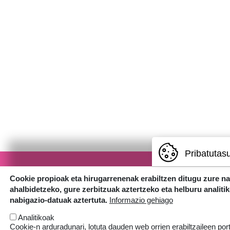
Pribatutas
Cookie propioak eta hirugarrenenak erabiltzen ditugu zure n
ahalbidetzeko, gure zerbitzuak aztertzeko eta helburu analiti
nabigazio-datuak aztertuta.
Informazio gehiago
Analitikoak
Cookie-n arduradunari, lotuta dauden web orrien erabiltzaileen por