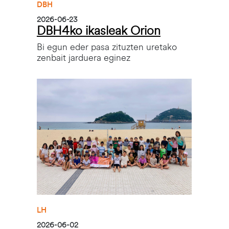
DBH
2026-06-23
DBH4ko ikasleak Orion
Bi egun eder pasa zituzten uretako
zenbait jarduera eginez
Irudia
LH
2026-06-02