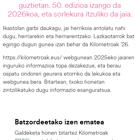
guztietan. 50. edizioa izango da
2026koa, eta sorlekura itzuliko da jaia.
Ikastolan garbi daukagu, jai herrikoia antolatu nahi
dugu, herriarekin eta herriarentzako. Lazkaotarrok bat
egingo dugun gunea izan behar da Kilometroak '26.
https://kilometroak.eus/ webgunean 2025eko jaiaren
inguruko informazioa topa dezakezue, eta berau
ospatu ondoren geurera etorriko da lekukoa eta
webgunea bera. Bitartean, txoko honetan
zintzilikatuko dugu informazio esanguratsua.
Batzordeetako izen ematea
Galdeketa honen bitartez Kilometroak