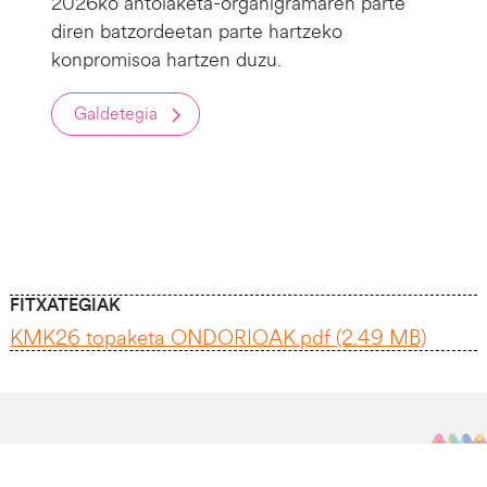
2026ko antolaketa-organigramaren parte
diren batzordeetan parte hartzeko
konpromisoa hartzen duzu.
Galdetegia
FITXATEGIAK
KMK26 topaketa ONDORIOAK.pdf (2.49 MB)