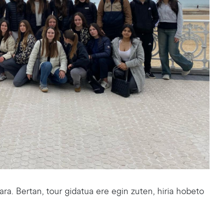
a. Bertan, tour gidatua ere egin zuten, hiria hobeto 