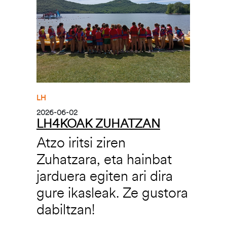
LH
2026-06-02
LH4KOAK ZUHATZAN
Atzo iritsi ziren
Zuhatzara, eta hainbat
jarduera egiten ari dira
gure ikasleak. Ze gustora
dabiltzan!