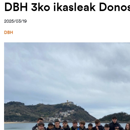
DBH 3ko ikasleak Donos
2025/03/19
DBH
Irudia