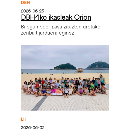
DBH
2026-06-23
DBH4ko ikasleak Orion
Bi egun eder pasa zituzten uretako
zenbait jarduera eginez
Irudia
LH
2026-06-02