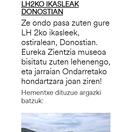
LH2KO IKASLEAK
DONOSTIAN
Ze ondo pasa zuten gure
LH 2ko ikasleek,
ostiralean, Donostian.
Eureka Zientzia museoa
bisitatu zuten lehenengo,
eta jarraian Ondarretako
hondartzara joan ziren!
Hementxe dituzue argazki
batzuk:
Irudia