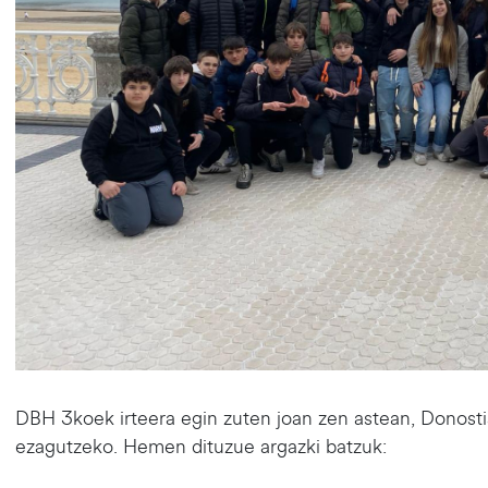
DBH 3koek irteera egin zuten joan zen astean, Donostiar
ezagutzeko. Hemen dituzue argazki batzuk: