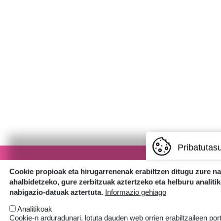
Pribatutas
Cookie propioak eta hirugarrenenak erabiltzen ditugu zure n
ahalbidetzeko, gure zerbitzuak aztertzeko eta helburu analiti
nabigazio-datuak aztertuta.
Informazio gehiago
Analitikoak
Cookie-n arduradunari, lotuta dauden web orrien erabiltzaileen por