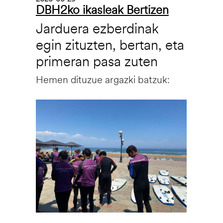
DBH2ko ikasleak Bertizen
Jarduera ezberdinak
egin zituzten, bertan, eta
primeran pasa zuten
Hemen dituzue argazki batzuk:
Irudia