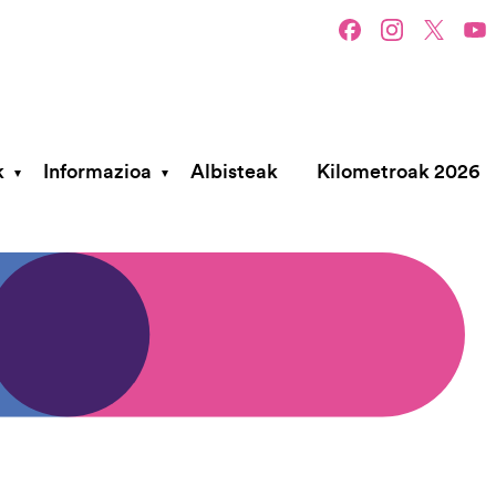
k
Informazioa
Albisteak
Kilometroak 2026