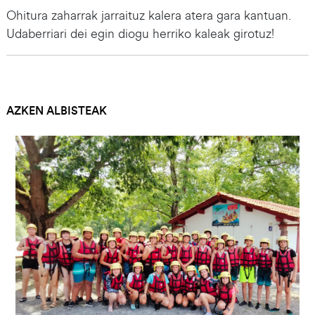
Ohitura zaharrak jarraituz kalera atera gara kantuan.
Udaberriari dei egin diogu herriko kaleak girotuz!
AZKEN ALBISTEAK
Irudia