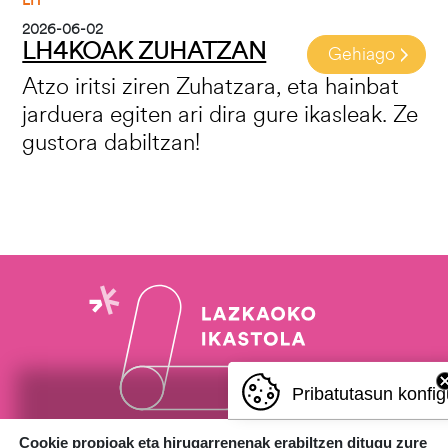
LH
2026-06-02
LH4KOAK ZUHATZAN
Gehiago
Atzo iritsi ziren Zuhatzara, eta hainbat
jarduera egiten ari dira gure ikasleak. Ze
gustora dabiltzan!
Pribatutasun konfig
Cookie propioak eta hirugarrenenak erabiltzen ditugu zure