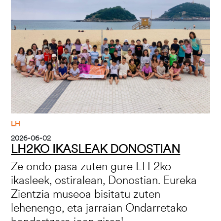
LH
2026-06-02
LH2KO IKASLEAK DONOSTIAN
Ze ondo pasa zuten gure LH 2ko
ikasleek, ostiralean, Donostian. Eureka
Zientzia museoa bisitatu zuten
lehenengo, eta jarraian Ondarretako