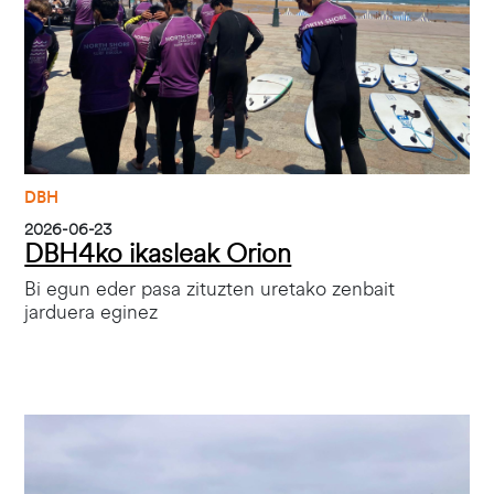
DBH
2026-06-23
DBH4ko ikasleak Orion
Bi egun eder pasa zituzten uretako zenbait
jarduera eginez
Irudia