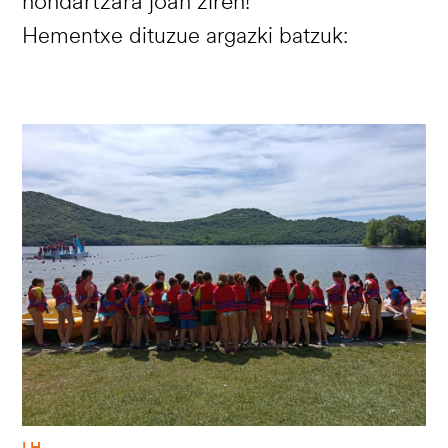
hondartzara joan ziren!
Hementxe dituzue argazki batzuk:
Irudia