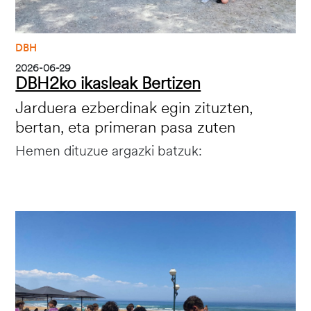
DBH
2026-06-29
DBH2ko ikasleak Bertizen
Jarduera ezberdinak egin zituzten,
bertan, eta primeran pasa zuten
Hemen dituzue argazki batzuk:
Irudia