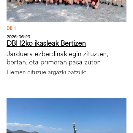
DBH
2026-06-29
DBH2ko ikasleak Bertizen
Jarduera ezberdinak egin zituzten,
bertan, eta primeran pasa zuten
Hemen dituzue argazki batzuk:
Irudia