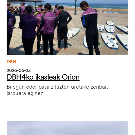
DBH
2026-06-23
DBH4ko ikasleak Orion
Bi egun eder pasa zituzten uretako zenbait
jarduera eginez
Irudia