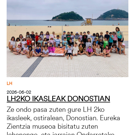
LH
2026-06-02
LH2KO IKASLEAK DONOSTIAN
Ze ondo pasa zuten gure LH 2ko
ikasleek, ostiralean, Donostian. Eureka
Zientzia museoa bisitatu zuten
lehenengo, eta jarraian Ondarretako