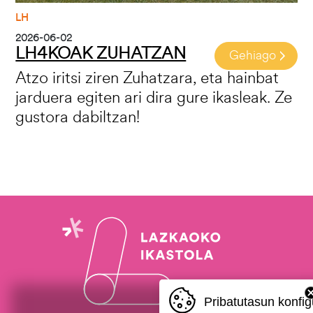
LH
2026-06-02
LH4KOAK ZUHATZAN
Gehiago
Atzo iritsi ziren Zuhatzara, eta hainbat
jarduera egiten ari dira gure ikasleak. Ze
gustora dabiltzan!
Pribatutasun konfig