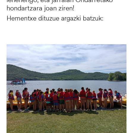
hondartzara joan ziren!
Hementxe dituzue argazki batzuk:
Irudia