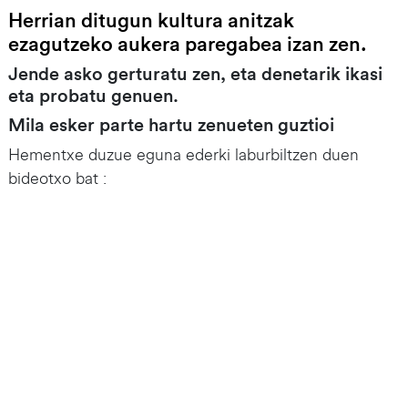
Herrian ditugun kultura anitzak
ezagutzeko aukera paregabea izan zen.
Jende asko gerturatu zen, eta denetarik ikasi
eta probatu genuen.
Mila esker parte hartu zenueten guztioi
Hementxe duzue eguna ederki laburbiltzen duen
bideotxo bat :