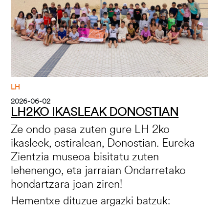
LH
2026-06-02
LH2KO IKASLEAK DONOSTIAN
Ze ondo pasa zuten gure LH 2ko
ikasleek, ostiralean, Donostian. Eureka
Zientzia museoa bisitatu zuten
lehenengo, eta jarraian Ondarretako
hondartzara joan ziren!
Hementxe dituzue argazki batzuk: