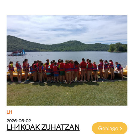
Irudia
LH
2026-06-02
LH4KOAK ZUHATZAN
Gehiago