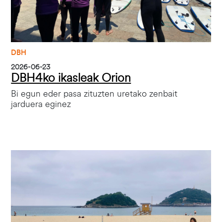
DBH
2026-06-23
DBH4ko ikasleak Orion
Bi egun eder pasa zituzten uretako zenbait
jarduera eginez
Irudia