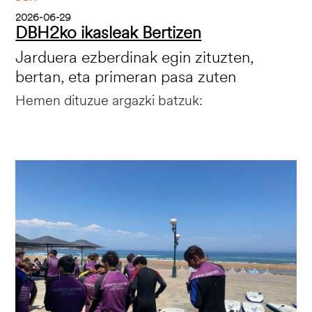
2026-06-29
DBH2ko ikasleak Bertizen
Jarduera ezberdinak egin zituzten,
bertan, eta primeran pasa zuten
Hemen dituzue argazki batzuk:
Irudia