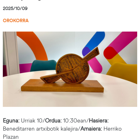
2025/10/09
OROKORRA
Irudia
Eguna:
Urriak 10/
Ordua:
10:30ean/
Hasiera:
Beneditarren artxibotik kalejira/
Amaiera:
Herriko
Plazan